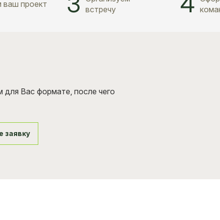
3
4
 ваш проект
встречу
кома
 для Вас формате, после чего
е заявку