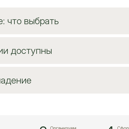
e: что выбрать
ии доступны
ладение
Организуем
Сфор