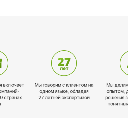
я включает
Мы говорим с клиентом на
Мы делим
омпаний-
одном языке, обладая
опытом, 
60 странах
27 летней экспертизой
решения з
а
понятным