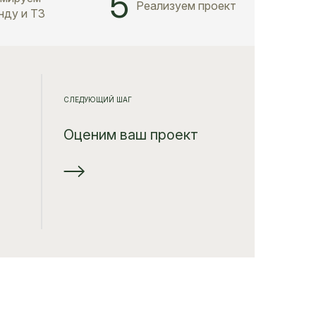
5
Реализуем проект
нду и ТЗ
Оц
СЛЕДУЮЩИЙ ШАГ
Перви
Оценим ваш проект
потре
Поз