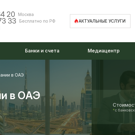
64 20
Москва
73 33
Бесплатно по РФ
АКТУАЛЬНЫЕ УСЛУГИ
u
Банки и счета
Медиацентр
ании в ОАЭ
ии в ОАЭ
Стоимост
*
с банковс