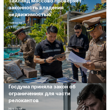
Тайланд массово проверяет
законность владения
недвижимостью
Новости
27.07.2026
Госдума приняла закон об
ограничениях для части
релокантов
Новости