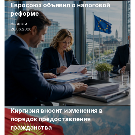
Евросоюз объявил о налоговой
реформе
Новости
26.06.2026
Киргизия вносит изменения в
порядок предоставления
гражданства