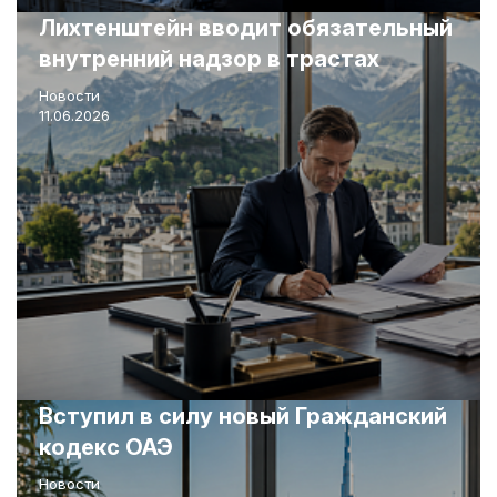
Лихтенштейн вводит обязательный
внутренний надзор в трастах
Новости
11.06.2026
Вступил в силу новый Гражданский
кодекс ОАЭ
Новости